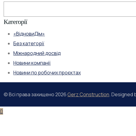
Категорії
«ВідновиДім»
Без категорії
Міжнародний досвід
Новини компанії
Новини по робочих проєктах
© Всі права захищено
2026
Gerz Construction
. Designed 