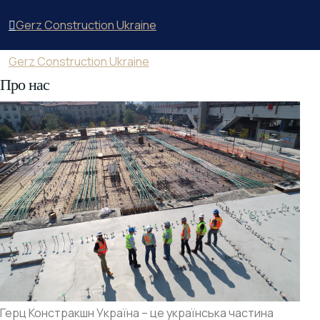
Gerz Construction Ukraine
Gerz Construction Ukraine
Про нас
Герц Констракшн Україна – це українська частина