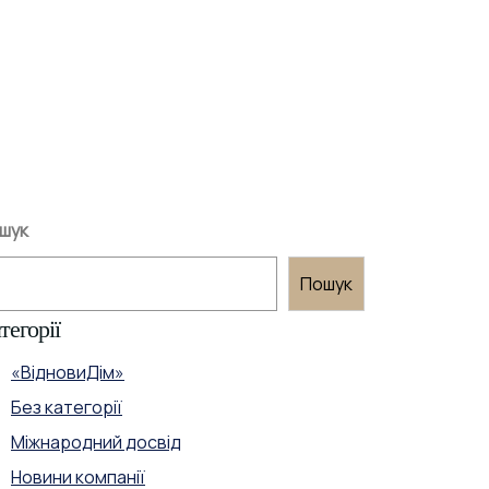
шук
Пошук
тегорії
«ВідновиДім»
Без категорії
Міжнародний досвід
Новини компанії