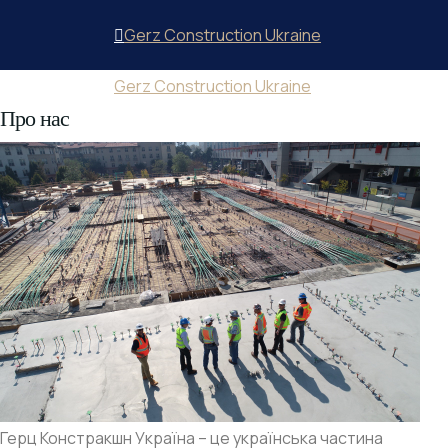
Gerz Construction Ukraine
Gerz Construction Ukraine
Про нас
Герц Констракшн Україна – це українська частина