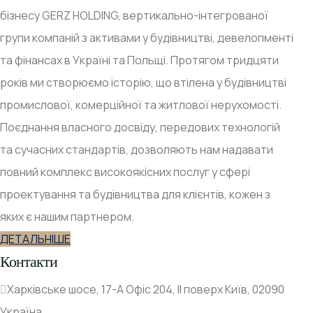
бізнесу GERZ HOLDING, вертикально-інтегрованої
групи компаній з активами у будівництві, девелопменті
та фінансах в Україні та Польщі. Протягом тридцяти
років ми створюємо історію, що втілена у будівництві
промислової, комерційної та житлової нерухомості.
Поєднання власного досвіду, передових технологій
та сучасних стандартів, дозволяють нам надавати
повний комплекс високоякісних послуг у сфері
проектування та будівництва для клієнтів, кожен з
яких є нашим партнером.
ДЕТАЛЬНІШЕ
Контакти
Харківське шосе, 17-А Офіс 204, ІІ поверх Київ, 02090
Україна