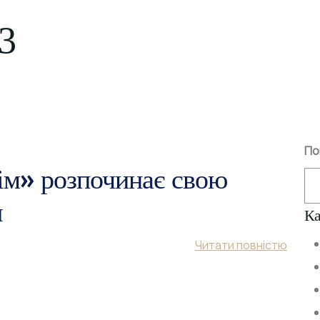
3
По
ім» розпочинає свою
я
Ка
Читати повністю