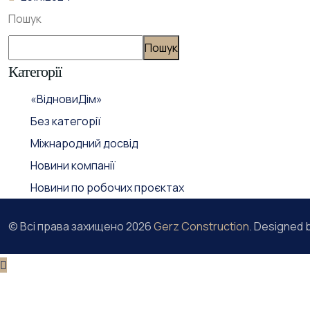
Пошук
Пошук
Категорії
«ВідновиДім»
Без категорії
Міжнародний досвід
Новини компанії
Новини по робочих проєктах
© Всі права захищено
2026
Gerz Construction
. Designed 