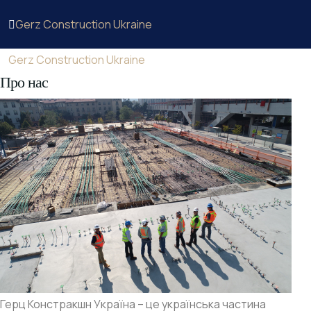
Gerz Construction Ukraine
Gerz Construction Ukraine
Про нас
Герц Констракшн Україна – це українська частина