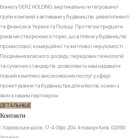
бізнесу GERZ HOLDING, вертикально-інтегрованої
групи компаній з активами у будівництві, девелопменті
та фінансах в Україні та Польщі. Протягом тридцяти
років ми створюємо історію, що втілена у будівництві
промислової, комерційної та житлової нерухомості.
Поєднання власного досвіду, передових технологій
та сучасних стандартів, дозволяють нам надавати
повний комплекс високоякісних послуг у сфері
проектування та будівництва для клієнтів, кожен з
яких є нашим партнером.
ДЕТАЛЬНІШЕ
Контакти
Харківське шосе, 17-А Офіс 204, ІІ поверх Київ, 02090
Україна