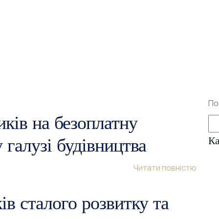
По
иків на безоплатну
 галузі будівництва
Ка
Читати повністю
в сталого розвитку та