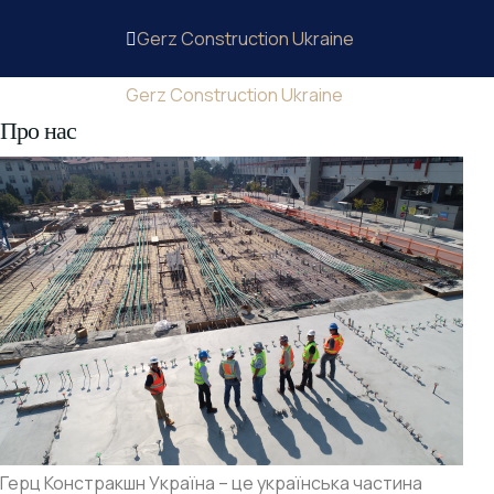
Gerz Construction Ukraine
Gerz Construction Ukraine
Про нас
Герц Констракшн Україна – це українська частина