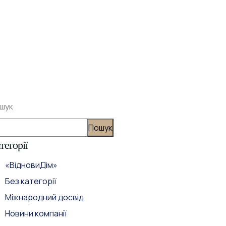
шук
Пошук
тегорії
«ВідновиДім»
Без категорії
Міжнародний досвід
Новини компанії