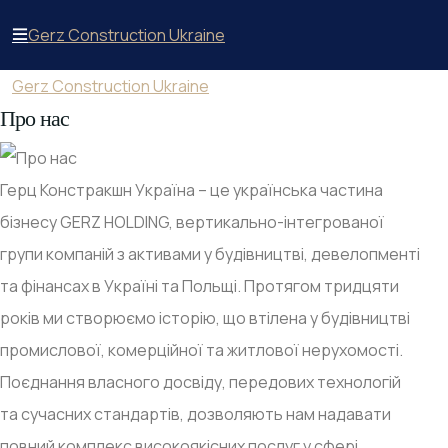
Gerz Construction Ukraine
Gerz Construction Ukraine
Про нас
Герц Констракшн Україна – це українська частина
бізнесу GERZ HOLDING, вертикально-інтегрованої
групи компаній з активами у будівництві, девелопменті
та фінансах в Україні та Польщі. Протягом тридцяти
років ми створюємо історію, що втілена у будівництві
промислової, комерційної та житлової нерухомості.
Поєднання власного досвіду, передових технологій
та сучасних стандартів, дозволяють нам надавати
повний комплекс високоякісних послуг у сфері