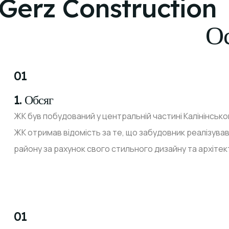
Gerz Construction
Ос
01
1. Обсяг
ЖК був побудований у центральній частині Калінінськог
ЖК отримав відомість за те, що забудовник реалізува
району за рахунок свого стильного дизайну та архітек
01