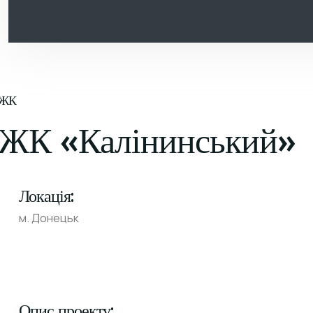
КОНТАКТИ
UK
ЖК
ЖК «Калінинський»
Локація:
м. Донецьк
Опис проекту: