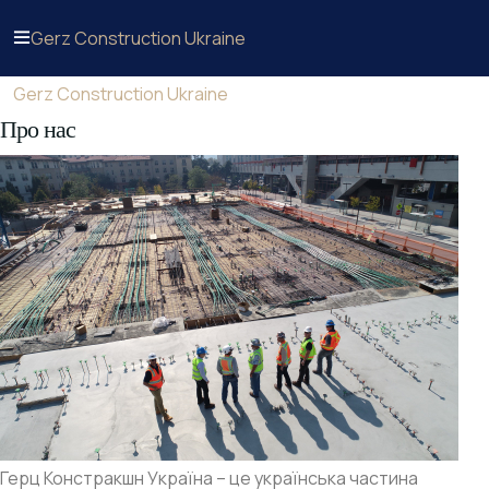
Gerz Construction Ukraine
Gerz Construction Ukraine
Про нас
Герц Констракшн Україна – це українська частина