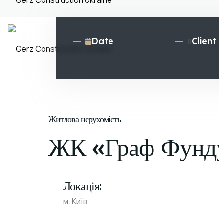
Date
Client
Житлова нерухомість
ЖК «Граф Фунд
Локація:
м. Київ