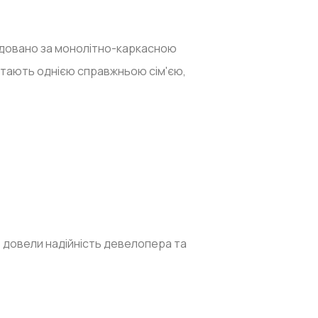
будовано за монолітно-каркасною
стають однією справжньою сім'єю,
ь довели надійність девелопера та