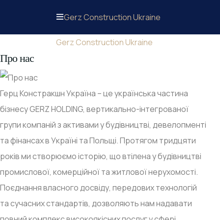
Gerz Construction Ukraine
Gerz Construction Ukraine
Про нас
Герц Констракшн Україна – це українська частина
бізнесу GERZ HOLDING, вертикально-інтегрованої
групи компаній з активами у будівництві, девелопменті
та фінансах в Україні та Польщі. Протягом тридцяти
років ми створюємо історію, що втілена у будівництві
промислової, комерційної та житлової нерухомості.
Поєднання власного досвіду, передових технологій
та сучасних стандартів, дозволяють нам надавати
повний комплекс високоякісних послуг у сфері