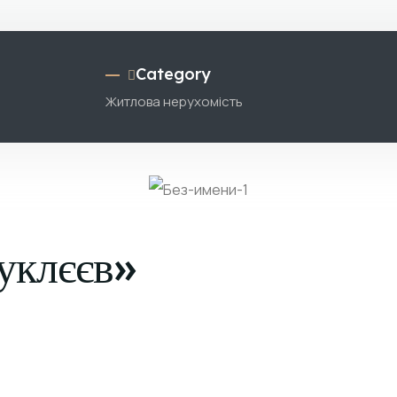
Category
Житлова нерухомість
уклєєв»