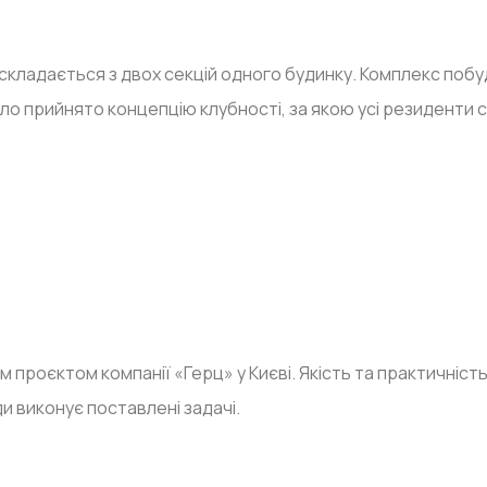
 складається з двох секцій одного будинку. Комплекс по
ло прийнято концепцію клубності, за якою усі резиденти 
роєктом компанії «Герц» у Києві. Якість та практичніст
и виконує поставлені задачі.