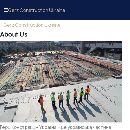
Gerz Construction Ukraine
Gerz Construction Ukraine
About Us
Герц Констракшн Україна – це українська частина