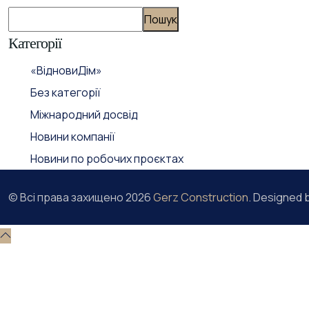
Пошук
Категорії
«ВідновиДім»
Без категорії
Міжнародний досвід
Новини компанії
Новини по робочих проєктах
© Всі права захищено
2026
Gerz Construction
. Designed 