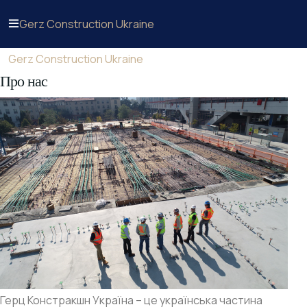
Gerz Construction Ukraine
Gerz Construction Ukraine
Про нас
Герц Констракшн Україна – це українська частина