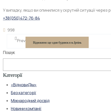
У випадку, якщо ви опинилися у скрутній ситуації через
+38(050)472-76-84
998
Prev
Відновлено ще один будинок в м. Ірпінь
Пошук
Категорії
«ВідновиДім»
Без категорії
Міжнародний досвід
Новини компанії