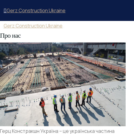
Gerz Construction Ukraine
Gerz Construction Ukraine
Про нас
Герц Констракшн Україна – це українська частина