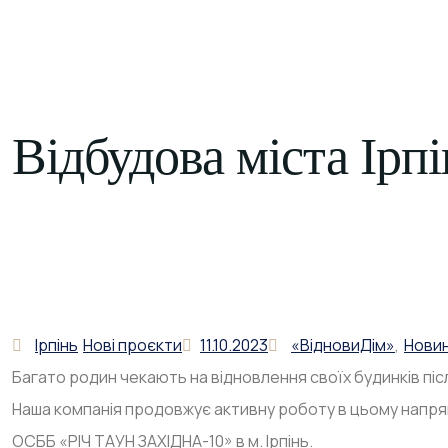
КОНТАКТИ
UK
Відбудова міста Ірпі
Ірпінь
Нові проєкти
11.10.2023
«ВідновиДім»
,
Новин
Багато родин чекають на відновлення своїх будинків післ
Наша компанія продовжує активну роботу в цьому напря
ОСББ «РІЧ ТАУН ЗАХІДНА-10» в м. Ірпінь.