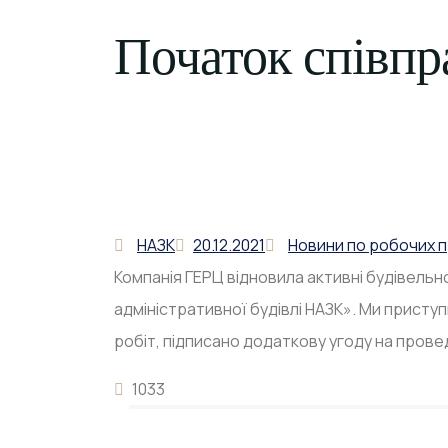
Початок співпр
НАЗК
20.12.2021
Новини по робочих 
Компанія ГЕРЦ відновила активні будівельн
адміністративної будівлі НАЗК». Ми присту
робіт, підписано додаткову угоду на прове
1033