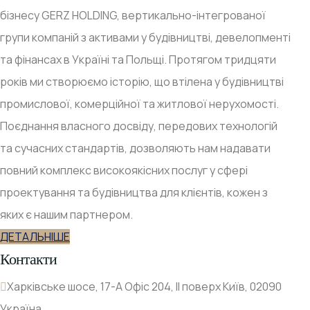
бізнесу GERZ HOLDING, вертикально-інтегрованої
групи компаній з активами у будівництві, девелопменті
та фінансах в Україні та Польщі. Протягом тридцяти
років ми створюємо історію, що втілена у будівництві
промислової, комерційної та житлової нерухомості.
Поєднання власного досвіду, передових технологій
та сучасних стандартів, дозволяють нам надавати
повний комплекс високоякісних послуг у сфері
проектування та будівництва для клієнтів, кожен з
яких є нашим партнером.
ДЕТАЛЬНІШЕ
Контакти
Харківське шосе, 17-А Офіс 204, ІІ поверх Київ, 02090
Україна