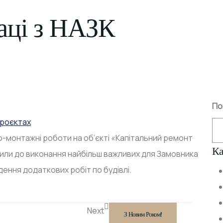
аці з НАЗК
По
проєктах
о-монтажні роботи на об’єкті «Капітальний ремонт
Ка
пили до виконання найбільш важливих для Замовника
дення додаткових робіт по будівлі.
Next
З Новим Роком!