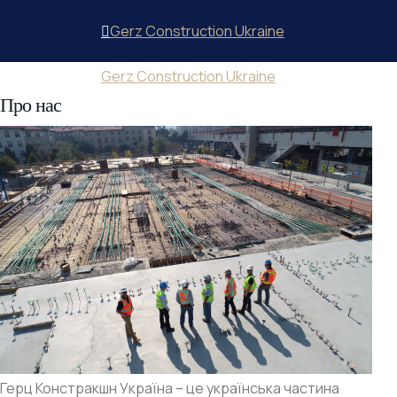
Gerz Construction Ukraine
Gerz Construction Ukraine
Про нас
Герц Констракшн Україна – це українська частина