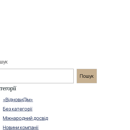
шук
Пошук
тегорії
«ВідновиДім»
Без категорії
Міжнародний досвід
Новини компанії