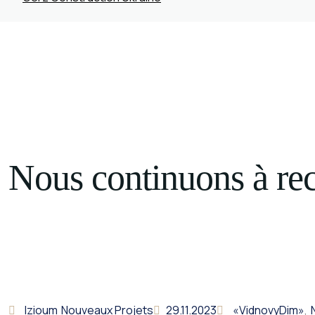
PROJETS
NEWS
CONTACTS
FR
Nous continuons à rec
Izioum
Nouveaux Projets
29.11.2023
«VidnovyDim»
,